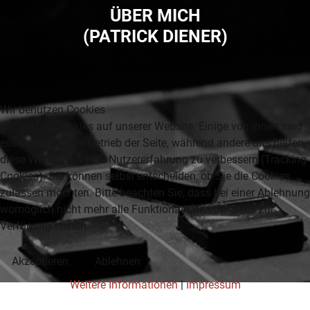
ÜBER MICH
(PATRICK DIENER)
Wir benutzen Cookies
Wir nutzen Cookies auf unserer Website. Einige von ihnen sind
essenziell für den Betrieb der Seite, während andere uns helfen,
diese Website und die Nutzererfahrung zu verbessern (Tracking
Cookies). Sie können selbst entscheiden, ob Sie die Cookies
zulassen möchten. Bitte beachten Sie, dass bei einer Ablehnung
womöglich nicht mehr alle Funktionalitäten der Seite zur
Verfügung stehen.
Akzeptieren
Ablehnen
Weitere Informationen
|
Impressum