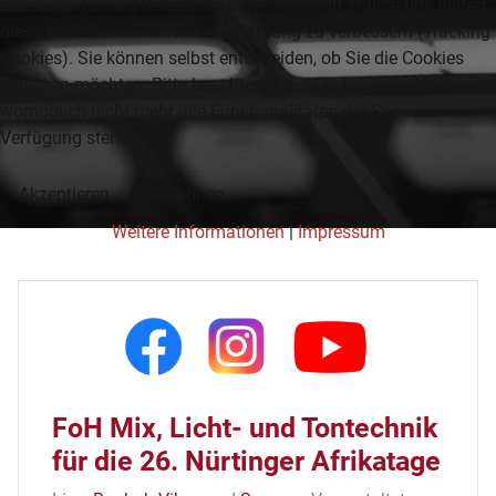
essenziell für den Betrieb der Seite, während andere uns helfen,
diese Website und die Nutzererfahrung zu verbessern (Tracking
Cookies). Sie können selbst entscheiden, ob Sie die Cookies
zulassen möchten. Bitte beachten Sie, dass bei einer Ablehnung
womöglich nicht mehr alle Funktionalitäten der Seite zur
Verfügung stehen.
Akzeptieren
Ablehnen
Weitere Informationen
|
Impressum
FoH Mix, Licht- und Tontechnik
für die 26. Nürtinger Afrikatage