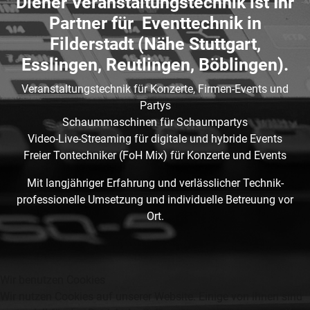
Diener Veranstaltungstechnik ist Ihr
Partner für Eventtechnik in
Filderstadt (Nähe Stuttgart,
Esslingen, Reutlingen, Böblingen).
Veranstaltungstechnik für Konzerte, Firmen-Events und
Partys
Schaummaschinen für Schaumpartys
Video-Live-Streaming für digitale und hybride Events
Freier Tontechniker (FoH Mix) für Konzerte und Events
Mit langjähriger Erfahrung und verlässlicher Technik-
professionelle Umsetzung und individuelle Betreuung vor
Ort.
Wir benutzen Cookies
Wir nutzen Cookies auf unserer Website. Einige von ihnen sind