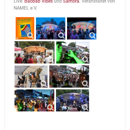
Live:
Baobab Vibes
und
Samora
.
Veranstaltet von
NAMEL e.V.