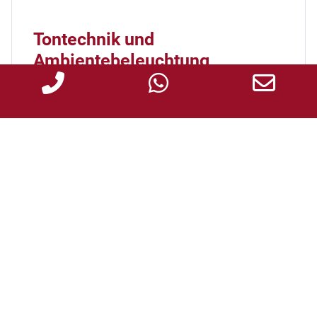
Tontechnik und
Ambientebeleuchtung
F
ür das Diner en Blanc in Schwörhof, Esslingen.
Veransteltet vom
Lions Club Postmichel
. Live die
Band
"Les For Me Dables"
Tontechnik und FoH Mix für das