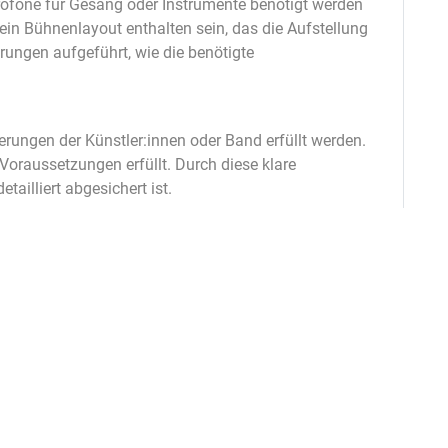
krofone für Gesang oder Instrumente benötigt werden
in Bühnenlayout enthalten sein, das die Aufstellung
rungen aufgeführt, wie die benötigte
derungen der Künstler:innen oder Band erfüllt werden.
 Voraussetzungen erfüllt. Durch diese klare
ailliert abgesichert ist.
and bespr
eche
n?
für effizientere Abläufe zu sorgen.
etwa Mikrofone und Mischpultkanäle – vorgehalten
Bands oder Künstler passen ihre Setlists oder
ese Reserve an Equipment und Kanälen lässt sich