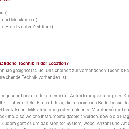
nen)
h- und Musikmixen)
m – stets unter Zeitdruck)
handene Technik in der Location?
nn sie geeignet ist. Bei Unsicherheit zur vorhandenen Technik k
ureichende Technik vorhanden ist.
an genannt) ist ein dokumentierter Anforderungskatalog, den Kü
er – übermitteln. Er dient dazu, die technischen Bedürfnisse d
el bei falscher Mikrofonierung oder fehlenden Monitoren) und 
ackline, also welche Instrumente gespielt werden, sowie die Fra
s. Zudem geht es um das Monitor-System, wobei Anzahl und Art 