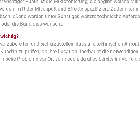
r wichtiger Punkt ist die Mikrofonierung, die angibt, welche Mi
den im Rider Mischpult und Effekte spezifiziert. Zudem kann e
Abschließend werden unter Sonstiges weitere technische Anforde
r oder die Band dies wünscht.
 wichtig?
 vorzubereiten und sicherzustellen, dass alle technischen Anfor
r Kund:in zu prüfen, ob Ihre Location überhaupt die notwendigen
che Probleme vor Ort vermieden, da alles bereits im Vorfeld det
chen Details. Können Sie den Technical Rider direkt mit der B
l Riders mit der Band, um Missverständnisse zu vermeiden und 
 dass grundsätzlich immer genügend technische Kapazitäten – 
nders wichtig, weil Technical Rider oft nicht mehr aktuell sind: 
kommen unerwartet neue Songs oder Instrumente hinzu. Durch di
ie Performance leidet.