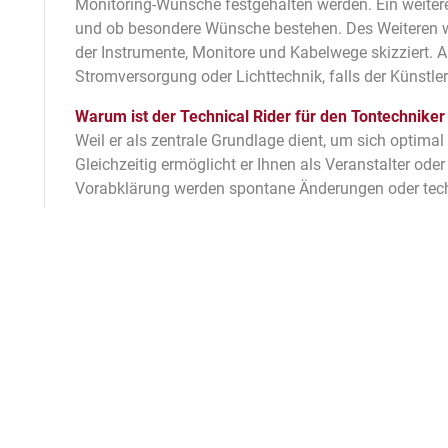
Monitoring-Wünsche festgehalten werden. Ein weitere
und ob besondere Wünsche bestehen. Des Weiteren wer
der Instrumente, Monitore und Kabelwege skizziert. 
Stromversorgung oder Lichttechnik, falls der Künstle
Warum ist der Technical Rider für den Tontechniker
Weil er als zentrale Grundlage dient, um sich optimal
Gleichzeitig ermöglicht er Ihnen als Veranstalter ode
Vorabklärung werden spontane Änderungen oder technis
Ich als Veranstalter habe keine Ahnung von technis
Ja, ich übernehme gerne die Abstimmung des Technica
Was passiert bei spontanen Änderungen?
Sie werden in der Praxis meist dadurch abgefedert,
werden, um flexibel reagieren zu können. Das ist beso
technischen Anforderungen kurzfristig an, oder es 
schnell auf solche Änderungen eingehen, ohne dass d
Vermieten Sie Backline?