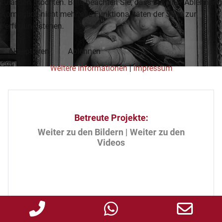
zulassen möchten. Bitte beachten Sie, dass bei einer Ablehnung
womöglich nicht mehr alle Funktionalitäten der Seite zur
Verfügung stehen.
Akzeptieren
Ablehnen
Weitere Informationen
|
Impressum
Betreute Projekte:
Weiter zu den Bildern
|
Weiter zu den
Videos