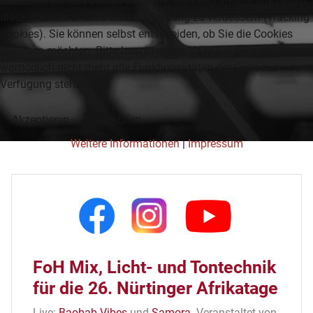
essenziell für den Betrieb der Seite, während andere uns helfen,
diese Website und die Nutzererfahrung zu verbessern (Tracking
Cookies). Sie können selbst entscheiden, ob Sie die Cookies
zulassen möchten. Bitte beachten Sie, dass bei einer Ablehnung
womöglich nicht mehr alle Funktionalitäten der Seite zur
Verfügung stehen.
Akzeptieren
Ablehnen
Weitere Informationen
|
Impressum
FoH Mix, Licht- und Tontechnik
für die 26. Nürtinger Afrikatage
Live:
Baobab Vibes
und
Samora
.
Veranstaltet von