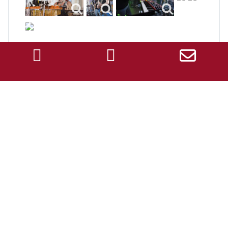
Tontechnik und
Ambientebeleuchtung
F
ür das Diner en Blanc in Schwörhof, Esslingen.
Veransteltet vom
Lions Club Postmichel
. Live die
Band
"Les For Me Dables"
Tontechnik und FoH Mix für das
Seegras Festival in der alten