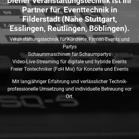
Diener Veranstaltungstechnik ist Ihr
Partner für Eventtechnik in
Filderstadt (Nähe Stuttgart,
Esslingen, Reutlingen, Böblingen).
Veranstaltungstechnik für Konzerte, Firmen-Events und
Partys
Schaummaschinen für Schaumpartys
Video-Live-Streaming für digitale und hybride Events
Freier Tontechniker (FoH Mix) für Konzerte und Events
Mit langjähriger Erfahrung und verlässlicher Technik-
professionelle Umsetzung und individuelle Betreuung vor
Ort.
Wir benutzen Cookies
Wir nutzen Cookies auf unserer Website. Einige von ihnen sind